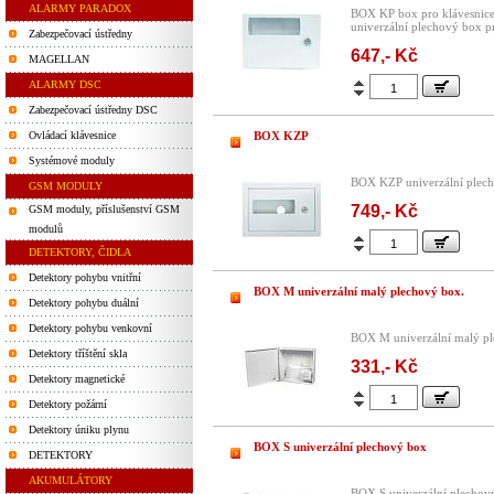
ALARMY PARADOX
BOX KP box pro klávesnic
univerzální plechový box p
Zabezpečovací ústředny
647,- Kč
MAGELLAN
ALARMY DSC
Zabezpečovací ústředny DSC
Ovládací klávesnice
BOX KZP
Systémové moduly
BOX KZP univerzální plech
GSM MODULY
749,- Kč
GSM moduly, příslušenství GSM
modulů
DETEKTORY, ČIDLA
Detektory pohybu vnitřní
BOX M univerzální malý plechový box.
Detektory pohybu duální
Detektory pohybu venkovní
BOX M univerzální malý pl
Detektory tříštění skla
331,- Kč
Detektory magnetické
Detektory požární
Detektory úniku plynu
BOX S univerzální plechový box
DETEKTORY
AKUMULÁTORY
BOX S univerzální plechov