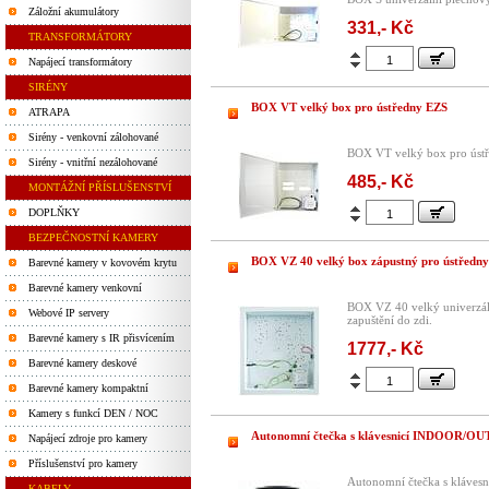
Záložní akumulátory
331,- Kč
TRANSFORMÁTORY
Napájecí transformátory
SIRÉNY
BOX VT velký box pro ústředny EZS
ATRAPA
Sirény - venkovní zálohované
BOX VT velký box pro úst
Sirény - vnitřní nezálohované
485,- Kč
MONTÁŽNÍ PŘÍSLUŠENSTVÍ
DOPLŇKY
BEZPEČNOSTNÍ KAMERY
BOX VZ 40 velký box zápustný pro ústředn
Barevné kamery v kovovém krytu
Barevné kamery venkovní
BOX VZ 40 velký univerzál
Webové IP servery
zapuštění do zdi.
Barevné kamery s IR přisvícením
1777,- Kč
Barevné kamery deskové
Barevné kamery kompaktní
Kamery s funkcí DEN / NOC
Autonomní čtečka s klávesnicí INDOOR/
Napájecí zdroje pro kamery
Příslušenství pro kamery
Autonomní čtečka s kláves
KABELY