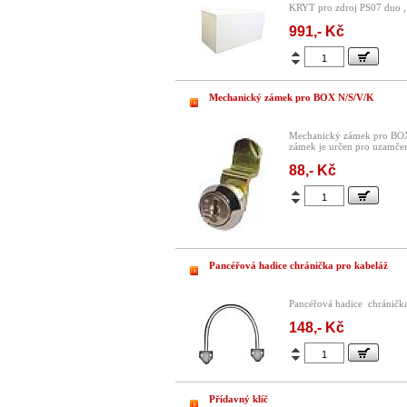
KRYT pro zdroj PS07 duo ,
991,- Kč
Mechanický zámek pro BOX N/S/V/K
Mechanický zámek pro BOX
zámek je určen pro uzamčen
88,- Kč
Pancéřová hadice chránička pro kabeláž
Pancéřová hadice chránička
148,- Kč
Přídavný klíč