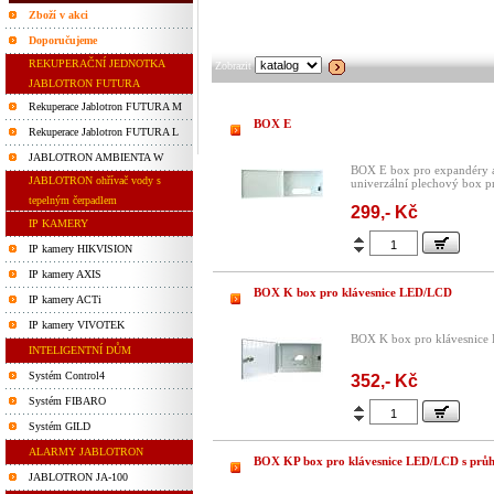
Zboží v akci
Doporučujeme
REKUPERAČNÍ JEDNOTKA
Zobrazit
JABLOTRON FUTURA
Rekuperace Jablotron FUTURA M
BOX E
Rekuperace Jablotron FUTURA L
JABLOTRON AMBIENTA W
BOX E box pro expandéry 
JABLOTRON ohřívač vody s
univerzální plechový box p
tepelným čerpadlem
299,- Kč
IP KAMERY
IP kamery HIKVISION
IP kamery AXIS
BOX K box pro klávesnice LED/LCD
IP kamery ACTi
IP kamery VIVOTEK
BOX K box pro klávesni
INTELIGENTNÍ DŮM
Systém Control4
352,- Kč
Systém FIBARO
Systém GILD
ALARMY JABLOTRON
BOX KP box pro klávesnice LED/LCD s prů
JABLOTRON JA-100