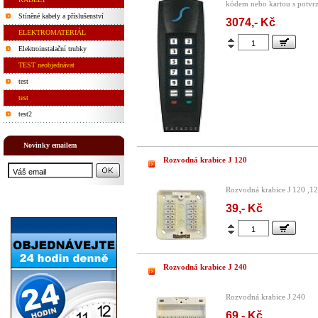
kódem nebo kartou s potvr
Stíněné kabely a příslušenství
3074,- Kč
ELEKTROMATERIÁL
Elektroinstalační trubky
TEST neobjednávat
test
test
test2
Novinky emailem
Rozvodná krabice J 120
Rozvodná krabice J 120 ,12
39,- Kč
Rozvodná krabice J 240
Rozvodná krabice J 240
69,- Kč