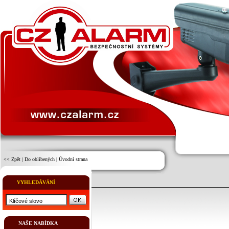
<< Zpět
|
Do oblíbených
|
Úvodní strana
VYHLEDÁVÁNÍ
NAŠE NABÍDKA