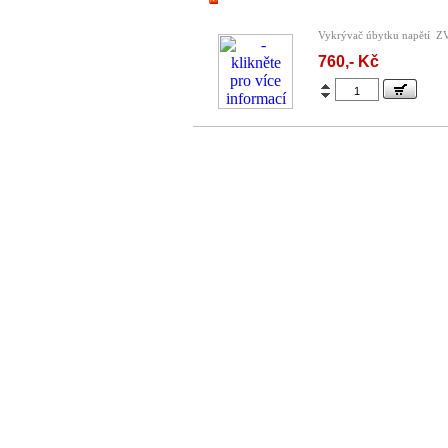
Vykrývač úbytku napětí Z
760,- Kč