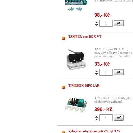
SVORKOVNICE AUX pro 
98,- Kč
TAMPER pro BOX VT
TAMPER pro BOX VT ,
násuvný přídavný tamper s 
pájecí úchyty pro kabeláž.
33,- Kč
TIMEBOX BIPOLAR
TIMEBOX BIPOLAR ,doplňko
přídavných zařízení.
396,- Kč
Vykrývač úbytku napětí ZV 1,1/12V