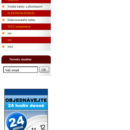
Stíněné kabely a příslušenství
ELEKTROMATERIÁL
Elektroinstalační trubky
TEST neobjednávat
test
test
test2
Novinky emailem