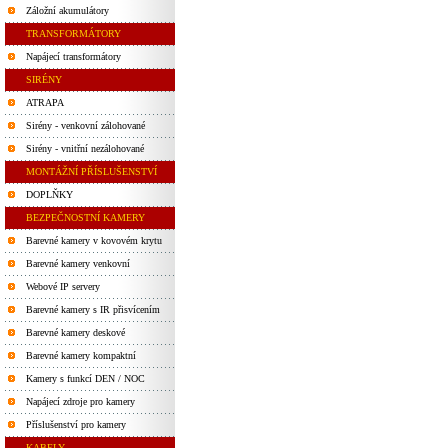
Záložní akumulátory
TRANSFORMÁTORY
Napájecí transformátory
SIRÉNY
ATRAPA
Sirény - venkovní zálohované
Sirény - vnitřní nezálohované
MONTÁŽNÍ PŘÍSLUŠENSTVÍ
DOPLŇKY
BEZPEČNOSTNÍ KAMERY
Barevné kamery v kovovém krytu
Barevné kamery venkovní
Webové IP servery
Barevné kamery s IR přisvícením
Barevné kamery deskové
Barevné kamery kompaktní
Kamery s funkcí DEN / NOC
Napájecí zdroje pro kamery
Příslušenství pro kamery
KABELY