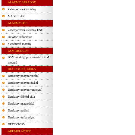
ALARMY PARADOX
Zabezpečovací ústředny
MAGELLAN
ALARMY DSC
Zabezpečovací ústředny DSC
Ovládací klávesnice
Systémové moduly
GSM MODULY
GSM moduly, příslušenství GSM
modulů
DETEKTORY, ČIDLA
Detektory pohybu vnitřní
Detektory pohybu duální
Detektory pohybu venkovní
Detektory tříštění skla
Detektory magnetické
Detektory požární
Detektory úniku plynu
DETEKTORY
AKUMULÁTORY