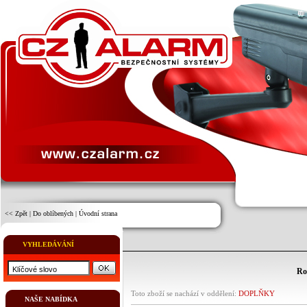
<< Zpět
|
Do oblíbených
|
Úvodní strana
VYHLEDÁVÁNÍ
Ro
Toto zboží se nachází v oddělení:
DOPLŇKY
NAŠE NABÍDKA