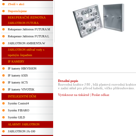
Zboží v akci
Doporučujeme
REKUPERAČNÍ JEDNOTKA
JABLOTRON FUTURA
Rekuperace Jablotron FUTURA M
Rekuperace Jablotron FUTURA L
JABLOTRON AMBIENTA W
JABLOTRON ohřívač vody s
tepelným čerpadlem
IP KAMERY
IP kamery HIKVISION
IP kamery AXIS
Detailní popis
IP kamery ACTi
Rozvodná krabice J 80 , bílá plastová rozvodná krab
v zadní stěně pro přívod kabelů, víčko přišroubováno.
IP kamery VIVOTEK
Vytisknout na tiskárně
|
Poslat odkaz
INTELIGENTNÍ DŮM
Systém Control4
Systém FIBARO
Systém GILD
ALARMY JABLOTRON
JABLOTRON JA-100