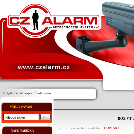
<< Zpět
|
Do oblíbených
|
Úvodní strana
VYHLEDÁVÁNÍ
BOX VT ve
Toto zboží se nachází v oddělení:
DOPLŇKY
NAŠE NABÍDKA