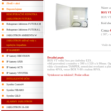
Zboží v akci
Název a
Doporučujeme
BOX VT 
REKUPERAČNÍ JEDNOTKA
BOX VT 
JABLOTRON FUTURA
Kód zbo
Rekuperace Jablotron FUTURA M
Rekuperace Jablotron FUTURA L
Cena
( 587,- 
JABLOTRON AMBIENTA W
JABLOTRON ohřívač vody s
tepelným čerpadlem
Vložit d
IP KAMERY
IP kamery HIKVISION
Detailní popis
BOX VT velký box pro ústředny EZS ,
IP kamery AXIS
větší provedení s rozměry v 390 x š 320 x h 90mm. O
vždy s kontaktem TAMPER, zemnícími svorkami a plas
IP kamery ACTi
trafem 40VA, verze BOX V-80 s trafem 80VA.
IP kamery VIVOTEK
Vytisknout na tiskárně
|
Poslat odkaz
INTELIGENTNÍ DŮM
Systém Control4
Systém FIBARO
Systém GILD
ALARMY JABLOTRON
JABLOTRON JA-100