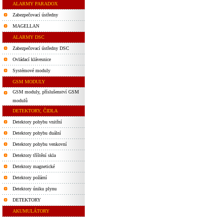
ALARMY PARADOX
Zabezpečovací ústředny
MAGELLAN
ALARMY DSC
Zabezpečovací ústředny DSC
Ovládací klávesnice
Systémové moduly
GSM MODULY
GSM moduly, příslušenství GSM
modulů
DETEKTORY, ČIDLA
Detektory pohybu vnitřní
Detektory pohybu duální
Detektory pohybu venkovní
Detektory tříštění skla
Detektory magnetické
Detektory požární
Detektory úniku plynu
DETEKTORY
AKUMULÁTORY