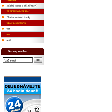
Stíněné kabely a příslušenství
ELEKTROMATERIÁL
Elektroinstalační trubky
TEST neobjednávat
test
test
test2
Novinky emailem