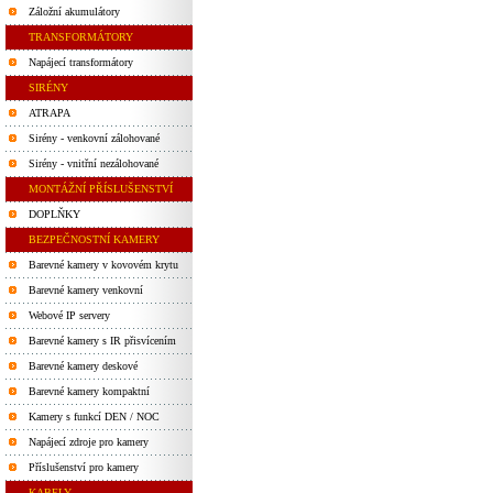
Záložní akumulátory
TRANSFORMÁTORY
Napájecí transformátory
SIRÉNY
ATRAPA
Sirény - venkovní zálohované
Sirény - vnitřní nezálohované
MONTÁŽNÍ PŘÍSLUŠENSTVÍ
DOPLŇKY
BEZPEČNOSTNÍ KAMERY
Barevné kamery v kovovém krytu
Barevné kamery venkovní
Webové IP servery
Barevné kamery s IR přisvícením
Barevné kamery deskové
Barevné kamery kompaktní
Kamery s funkcí DEN / NOC
Napájecí zdroje pro kamery
Příslušenství pro kamery
KABELY