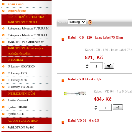
Zboží v akci
Doporučujeme
REKUPERAČNÍ JEDNOTKA
Zobrazit
JABLOTRON FUTURA
Rekuperace Jablotron FUTURA M
Rekuperace Jablotron FUTURA L
Kabel - CB - 120 - koax kabel 75 Ohm
JABLOTRON AMBIENTA W
JABLOTRON ohřívač vody s
Kabel - CB - 120 - koax kabel 7
tepelným čerpadlem
521,- Kč
IP KAMERY
IP kamery HIKVISION
IP kamery AXIS
Kabel - VD 04 - 4 x 0,5
IP kamery ACTi
IP kamery VIVOTEK
Kabel - VD 04 - 4 x 0,5(ba
INTELIGENTNÍ DŮM
484,- Kč
Systém Control4
Systém FIBARO
Systém GILD
Kabel VD 06 - 6 x 0,5
ALARMY JABLOTRON
JABLOTRON JA-100