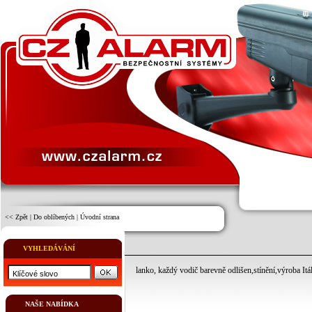
<< Zpět
|
Do oblíbených
|
Úvodní strana
VYHLEDÁVÁNÍ
lanko, každý vodič barevně odlišen,stínění,výroba It
NAŠE NABÍDKA