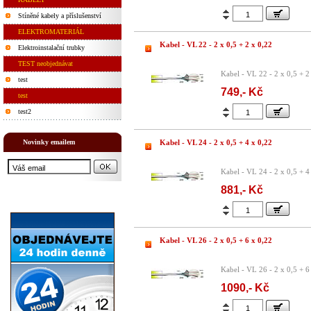
Stíněné kabely a příslušenství
ELEKTROMATERIÁL
Kabel - VL 22 - 2 x 0,5 + 2 x 0,22
Elektroinstalační trubky
TEST neobjednávat
Kabel - VL 22 - 2 x 0,5 + 2
test
749,- Kč
test
test2
Novinky emailem
Kabel - VL 24 - 2 x 0,5 + 4 x 0,22
Kabel - VL 24 - 2 x 0,5 + 4
881,- Kč
Kabel - VL 26 - 2 x 0,5 + 6 x 0,22
Kabel - VL 26 - 2 x 0,5 + 6
1090,- Kč