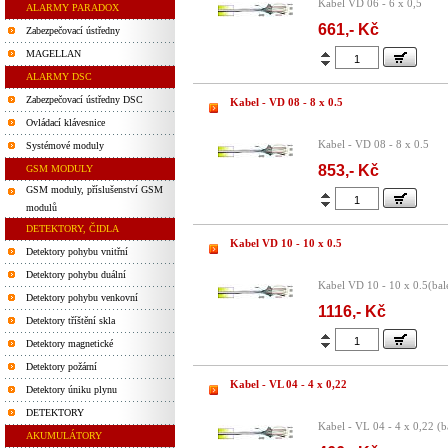
Kabel VD 06 - 6 x 0,5
ALARMY PARADOX
661,- Kč
Zabezpečovací ústředny
MAGELLAN
ALARMY DSC
Zabezpečovací ústředny DSC
Kabel - VD 08 - 8 x 0.5
Ovládací klávesnice
Kabel - VD 08 - 8 x 0.5
Systémové moduly
853,- Kč
GSM MODULY
GSM moduly, příslušenství GSM
modulů
DETEKTORY, ČIDLA
Kabel VD 10 - 10 x 0.5
Detektory pohybu vnitřní
Detektory pohybu duální
Kabel VD 10 - 10 x 0.5(ba
Detektory pohybu venkovní
1116,- Kč
Detektory tříštění skla
Detektory magnetické
Detektory požární
Kabel - VL 04 - 4 x 0,22
Detektory úniku plynu
DETEKTORY
Kabel - VL 04 - 4 x 0,22 (
AKUMULÁTORY