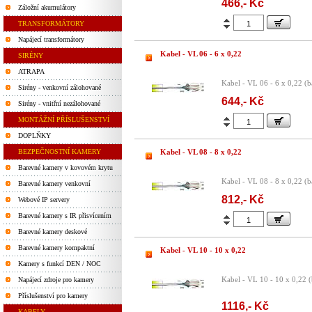
466,- Kč
Záložní akumulátory
TRANSFORMÁTORY
Napájecí transformátory
Kabel - VL 06 - 6 x 0,22
SIRÉNY
ATRAPA
Kabel - VL 06 - 6 x 0,22 (
Sirény - venkovní zálohované
644,- Kč
Sirény - vnitřní nezálohované
MONTÁŽNÍ PŘÍSLUŠENSTVÍ
DOPLŇKY
BEZPEČNOSTNÍ KAMERY
Kabel - VL 08 - 8 x 0,22
Barevné kamery v kovovém krytu
Kabel - VL 08 - 8 x 0,22 (
Barevné kamery venkovní
812,- Kč
Webové IP servery
Barevné kamery s IR přisvícením
Barevné kamery deskové
Barevné kamery kompaktní
Kabel - VL 10 - 10 x 0,22
Kamery s funkcí DEN / NOC
Kabel - VL 10 - 10 x 0,22 
Napájecí zdroje pro kamery
Příslušenství pro kamery
1116,- Kč
KABELY