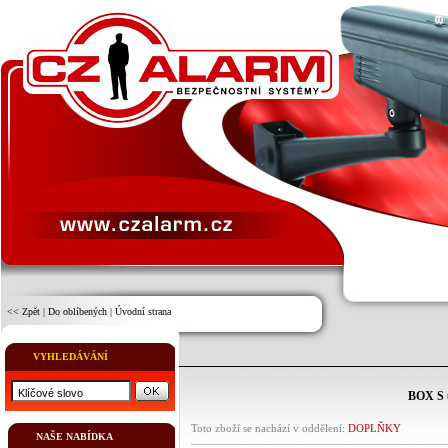
<< Zpět
|
Do oblíbených
|
Úvodní strana
VYHLEDÁVÁNÍ
BOX S u
Toto zboží se nachází v oddělení:
DOPLŇKY
NAŠE NABÍDKA