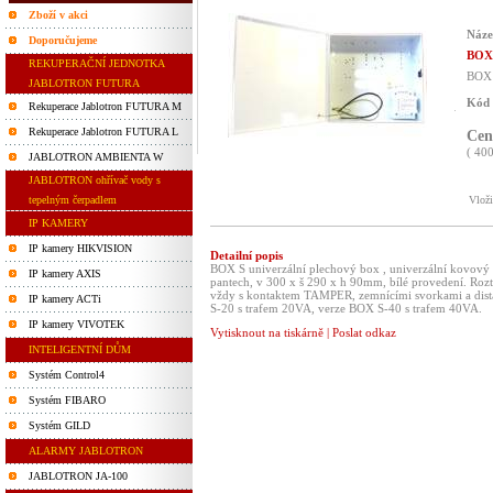
Zboží v akci
Náze
Doporučujeme
BOX 
REKUPERAČNÍ JEDNOTKA
BOX 
JABLOTRON FUTURA
Kód 
Rekuperace Jablotron FUTURA M
Rekuperace Jablotron FUTURA L
Ce
( 400
JABLOTRON AMBIENTA W
JABLOTRON ohřívač vody s
tepelným čerpadlem
Vlož
IP KAMERY
IP kamery HIKVISION
Detailní popis
BOX S univerzální plechový box , univerzální kovový 
IP kamery AXIS
pantech, v 300 x š 290 x h 90mm, bílé provedení. Roz
vždy s kontaktem TAMPER, zemnícími svorkami a dist
IP kamery ACTi
S-20 s trafem 20VA, verze BOX S-40 s trafem 40VA.
IP kamery VIVOTEK
Vytisknout na tiskárně
|
Poslat odkaz
INTELIGENTNÍ DŮM
Systém Control4
Systém FIBARO
Systém GILD
ALARMY JABLOTRON
JABLOTRON JA-100