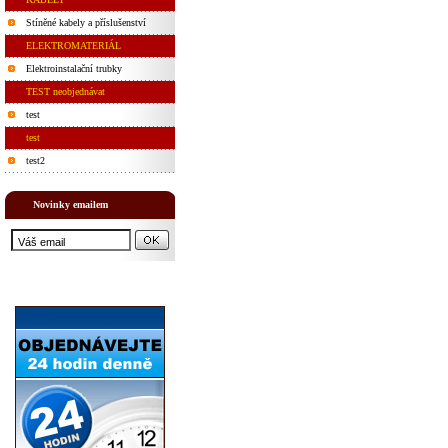
Stíněné kabely a příslušenství
ELEKTROMATERIÁL
Elektroinstalační trubky
TEST neobjednávat
test
test
test2
Novinky emailem