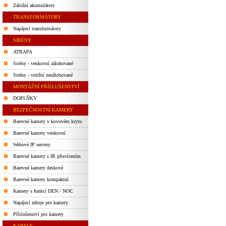
Záložní akumulátory
TRANSFORMÁTORY
Napájecí transformátory
SIRÉNY
ATRAPA
Sirény - venkovní zálohované
Sirény - vnitřní nezálohované
MONTÁŽNÍ PŘÍSLUŠENSTVÍ
DOPLŇKY
BEZPEČNOSTNÍ KAMERY
Barevné kamery v kovovém krytu
Barevné kamery venkovní
Webové IP servery
Barevné kamery s IR přisvícením
Barevné kamery deskové
Barevné kamery kompaktní
Kamery s funkcí DEN / NOC
Napájecí zdroje pro kamery
Příslušenství pro kamery
KABELY