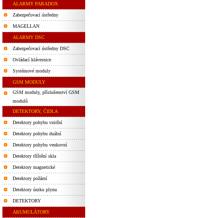
ALARMY PARADOX
Zabezpečovací ústředny
MAGELLAN
ALARMY DSC
Zabezpečovací ústředny DSC
Ovládací klávesnice
Systémové moduly
GSM MODULY
GSM moduly, příslušenství GSM
modulů
DETEKTORY, ČIDLA
Detektory pohybu vnitřní
Detektory pohybu duální
Detektory pohybu venkovní
Detektory tříštění skla
Detektory magnetické
Detektory požární
Detektory úniku plynu
DETEKTORY
AKUMULÁTORY