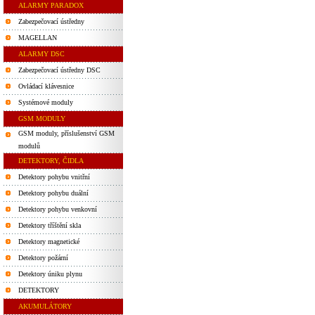
ALARMY PARADOX
Zabezpečovací ústředny
MAGELLAN
ALARMY DSC
Zabezpečovací ústředny DSC
Ovládací klávesnice
Systémové moduly
GSM MODULY
GSM moduly, příslušenství GSM
modulů
DETEKTORY, ČIDLA
Detektory pohybu vnitřní
Detektory pohybu duální
Detektory pohybu venkovní
Detektory tříštění skla
Detektory magnetické
Detektory požární
Detektory úniku plynu
DETEKTORY
AKUMULÁTORY