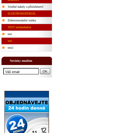
Stíněné kabely a příslušenství
ELEKTROMATERIÁL
Elektroinstalační trubky
TEST neobjednávat
test
test
test2
Novinky emailem