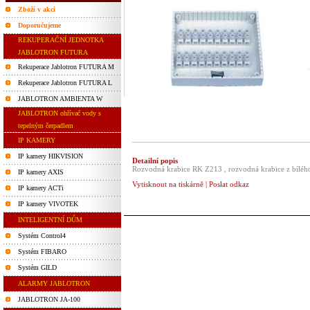
Zboží v akci
Doporučujeme
REKUPERAČNÍ JEDNOTKA
JABLOTRON FUTURA
Rekuperace Jablotron FUTURA M
Rekuperace Jablotron FUTURA L
JABLOTRON AMBIENTA W
JABLOTRON ohřívač vody s
tepelným čerpadlem
IP KAMERY
IP kamery HIKVISION
Detailní popis
Rozvodná krabice RK Z213 , rozvodná krabice z bíléh
IP kamery AXIS
Vytisknout na tiskárně
|
Poslat odkaz
IP kamery ACTi
IP kamery VIVOTEK
INTELIGENTNÍ DŮM
Systém Control4
Systém FIBARO
Systém GILD
ALARMY JABLOTRON
JABLOTRON JA-100