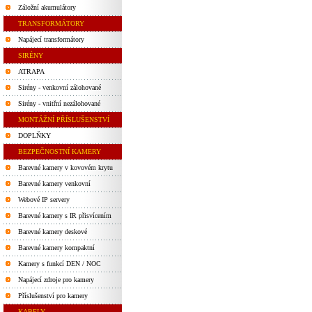
Záložní akumulátory
TRANSFORMÁTORY
Napájecí transformátory
SIRÉNY
ATRAPA
Sirény - venkovní zálohované
Sirény - vnitřní nezálohované
MONTÁŽNÍ PŘÍSLUŠENSTVÍ
DOPLŇKY
BEZPEČNOSTNÍ KAMERY
Barevné kamery v kovovém krytu
Barevné kamery venkovní
Webové IP servery
Barevné kamery s IR přisvícením
Barevné kamery deskové
Barevné kamery kompaktní
Kamery s funkcí DEN / NOC
Napájecí zdroje pro kamery
Příslušenství pro kamery
KABELY