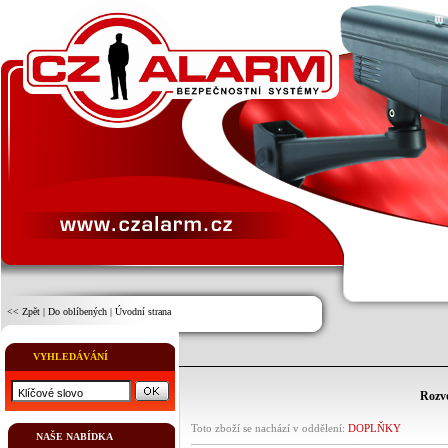
<< Zpět
|
Do oblíbených
|
Úvodní strana
VYHLEDÁVÁNÍ
Rozv
Toto zboží se nachází v oddělení:
DOPLŇKY
NAŠE NABÍDKA