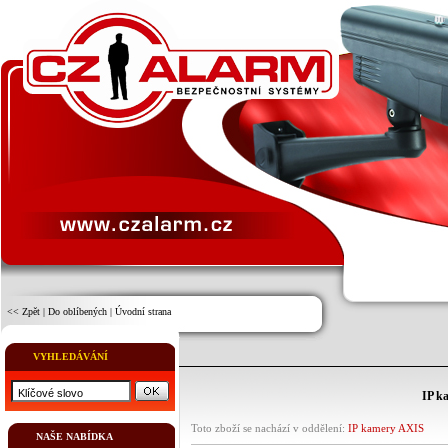
<< Zpět
|
Do oblíbených
|
Úvodní strana
VYHLEDÁVÁNÍ
IP k
Toto zboží se nachází v oddělení:
IP kamery AXIS
NAŠE NABÍDKA