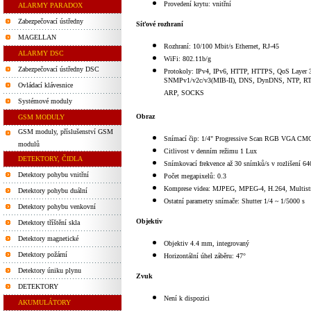
Provedení krytu: vnitřní
ALARMY PARADOX
Zabezpečovací ústředny
Síťové rozhraní
MAGELLAN
Rozhraní: 10/100 Mbit/s Ethernet, RJ-45
ALARMY DSC
WiFi: 802.11b/g
Zabezpečovací ústředny DSC
Protokoly: IPv4, IPv6, HTTP, HTTPS, QoS Layer 
SNMPv1/v2c/v3(MIB-II), DNS, DynDNS, NTP, R
Ovládací klávesnice
ARP, SOCKS
Systémové moduly
Obraz
GSM MODULY
GSM moduly, příslušenství GSM
Snímací čip: 1/4" Progressive Scan RGB VGA CM
modulů
Citlivost v denním režimu 1 Lux
DETEKTORY, ČIDLA
Snímkovací frekvence až 30 snímků/s v rozlišení 6
Detektory pohybu vnitřní
Počet megapixelů: 0.3
Komprese videa: MJPEG, MPEG-4, H.264, Multist
Detektory pohybu duální
Ostatní parametry snímače: Shutter 1/4 ~ 1/5000 s
Detektory pohybu venkovní
Objektiv
Detektory tříštění skla
Detektory magnetické
Objektiv 4.4 mm, integrovaný
Detektory požární
Horizontální úhel záběru: 47°
Detektory úniku plynu
Zvuk
DETEKTORY
Není k dispozici
AKUMULÁTORY