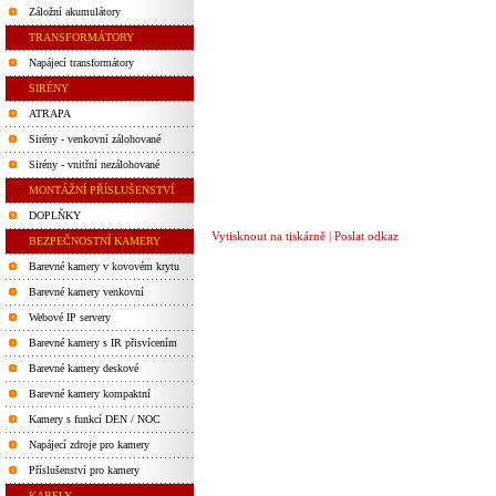
Záložní akumulátory
TRANSFORMÁTORY
Napájecí transformátory
SIRÉNY
ATRAPA
Sirény - venkovní zálohované
Sirény - vnitřní nezálohované
MONTÁŽNÍ PŘÍSLUŠENSTVÍ
DOPLŇKY
Vytisknout na tiskárně
|
Poslat odkaz
BEZPEČNOSTNÍ KAMERY
Barevné kamery v kovovém krytu
Barevné kamery venkovní
Webové IP servery
Barevné kamery s IR přisvícením
Barevné kamery deskové
Barevné kamery kompaktní
Kamery s funkcí DEN / NOC
Napájecí zdroje pro kamery
Příslušenství pro kamery
KABELY