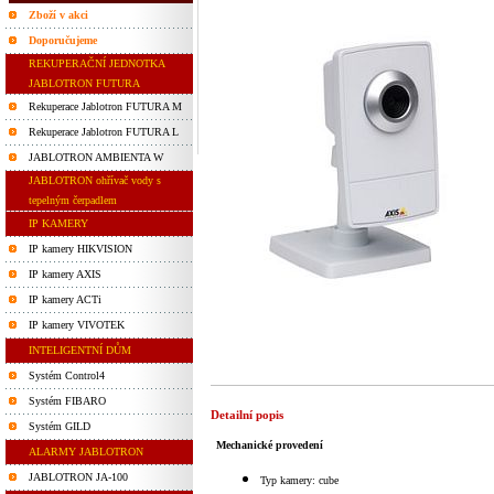
Zboží v akci
Doporučujeme
REKUPERAČNÍ JEDNOTKA
JABLOTRON FUTURA
Rekuperace Jablotron FUTURA M
Rekuperace Jablotron FUTURA L
JABLOTRON AMBIENTA W
JABLOTRON ohřívač vody s
tepelným čerpadlem
IP KAMERY
IP kamery HIKVISION
IP kamery AXIS
IP kamery ACTi
IP kamery VIVOTEK
INTELIGENTNÍ DŮM
Systém Control4
Systém FIBARO
Detailní popis
Systém GILD
Mechanické provedení
ALARMY JABLOTRON
JABLOTRON JA-100
Typ kamery: cube