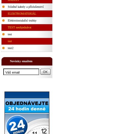
Stíněné kabely a příslušenství
ELEKTROMATERIÁL
Elektroinstalační trubky
TEST neobjednávat
test
test
test2
Novinky emailem