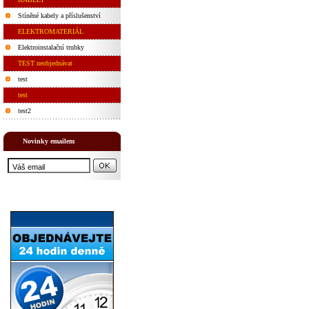
Stíněné kabely a příslušenství
ELEKTROMATERIÁL
Elektroinstalační trubky
TEST neobjednávat
test
test
test2
Novinky emailem