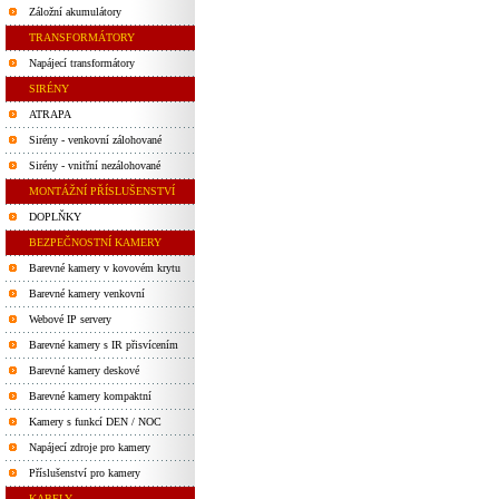
Záložní akumulátory
TRANSFORMÁTORY
Napájecí transformátory
SIRÉNY
ATRAPA
Sirény - venkovní zálohované
Sirény - vnitřní nezálohované
MONTÁŽNÍ PŘÍSLUŠENSTVÍ
DOPLŇKY
BEZPEČNOSTNÍ KAMERY
Barevné kamery v kovovém krytu
Barevné kamery venkovní
Webové IP servery
Barevné kamery s IR přisvícením
Barevné kamery deskové
Barevné kamery kompaktní
Kamery s funkcí DEN / NOC
Napájecí zdroje pro kamery
Příslušenství pro kamery
KABELY