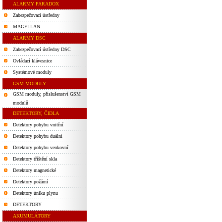
ALARMY PARADOX
Zabezpečovací ústředny
MAGELLAN
ALARMY DSC
Zabezpečovací ústředny DSC
Ovládací klávesnice
Systémové moduly
GSM MODULY
GSM moduly, příslušenství GSM
modulů
DETEKTORY, ČIDLA
Detektory pohybu vnitřní
Detektory pohybu duální
Detektory pohybu venkovní
Detektory tříštění skla
Detektory magnetické
Detektory požární
Detektory úniku plynu
DETEKTORY
AKUMULÁTORY