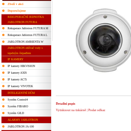
Zboží v akci
Doporučujeme
REKUPERAČNÍ JEDNOTKA
JABLOTRON FUTURA
Rekuperace Jablotron FUTURA M
Rekuperace Jablotron FUTURA L
JABLOTRON AMBIENTA W
JABLOTRON ohřívač vody s
tepelným čerpadlem
IP KAMERY
IP kamery HIKVISION
IP kamery AXIS
IP kamery ACTi
IP kamery VIVOTEK
INTELIGENTNÍ DŮM
Systém Control4
Detailní popis
Systém FIBARO
Vytisknout na tiskárně
|
Poslat odkaz
Systém GILD
ALARMY JABLOTRON
JABLOTRON JA-100