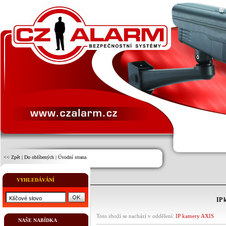
<< Zpět
|
Do oblíbených
|
Úvodní strana
VYHLEDÁVÁNÍ
IP 
Toto zboží se nachází v oddělení:
IP kamery AXIS
NAŠE NABÍDKA