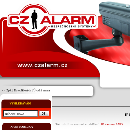
<< Zpět
|
Do oblíbených
|
Úvodní strana
VYHLEDÁVÁNÍ
IP
Toto zboží se nachází v oddělení:
IP kamery AXIS
NAŠE NABÍDKA