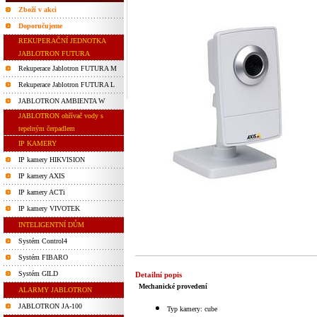
Zboží v akci
Doporučujeme
REKUPERAČNÍ JEDNOTKA
JABLOTRON FUTURA
Rekuperace Jablotron FUTURA M
Rekuperace Jablotron FUTURA L
JABLOTRON AMBIENTA W
JABLOTRON ohřívač vody s
tepelným čerpadlem
IP KAMERY
IP kamery HIKVISION
IP kamery AXIS
IP kamery ACTi
IP kamery VIVOTEK
INTELIGENTNÍ DŮM
Systém Control4
Systém FIBARO
Systém GILD
Detailní popis
Mechanické provedení
ALARMY JABLOTRON
JABLOTRON JA-100
Typ kamery: cube