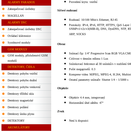
Provedení krytu: vnitřní
ALARMY PARADOX
Zabezpečovací ústředny
Síťové rozhraní
MAGELLAN
Rozhraní: 10/100 Mbit/s Ethernet, RJ-45
ALARMY DSC
Protokoly: IPv4, IPv6, HTTP, HTTPS, QoS Layer 
SNMPv1/v2c/v3(MIB-II), DNS, DynDNS, NTP, R
Zabezpečovací ústředny DSC
ARP, SOCKS
Ovládací klávesnice
Systémové moduly
Obraz
GSM MODULY
Snímací čip: 1/4" Progressive Scan RGB VGA CM
GSM moduly, příslušenství GSM
Citlivost v denním režimu 1 Lux
modulů
Snímkovací frekvence až 30 snímků/s v rozlišení 6
DETEKTORY, ČIDLA
Počet megapixelů: 0.3
Detektory pohybu vnitřní
Komprese videa: MJPEG, MPEG-4, H.264, Multist
Ostatní parametry snímače: Shutter 1/4 ~ 1/5000 s
Detektory pohybu duální
Detektory pohybu venkovní
Objektiv
Detektory tříštění skla
Objektiv 4.4 mm, integrovaný
Detektory magnetické
Horizontální úhel záběru: 47°
Detektory požární
Zvuk
Detektory úniku plynu
DETEKTORY
Není k dispozici
AKUMULÁTORY