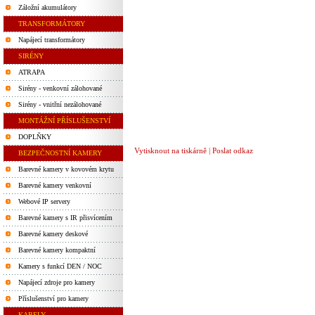
Záložní akumulátory
TRANSFORMÁTORY
Napájecí transformátory
SIRÉNY
ATRAPA
Sirény - venkovní zálohované
Sirény - vnitřní nezálohované
MONTÁŽNÍ PŘÍSLUŠENSTVÍ
DOPLŇKY
Vytisknout na tiskárně
|
Poslat odkaz
BEZPEČNOSTNÍ KAMERY
Barevné kamery v kovovém krytu
Barevné kamery venkovní
Webové IP servery
Barevné kamery s IR přisvícením
Barevné kamery deskové
Barevné kamery kompaktní
Kamery s funkcí DEN / NOC
Napájecí zdroje pro kamery
Příslušenství pro kamery
KABELY