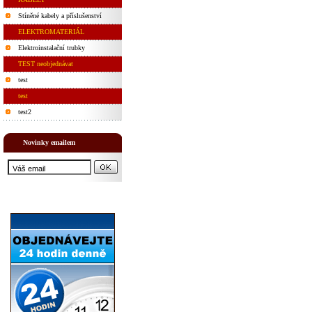
Stíněné kabely a příslušenství
ELEKTROMATERIÁL
Elektroinstalační trubky
TEST neobjednávat
test
test
test2
Novinky emailem