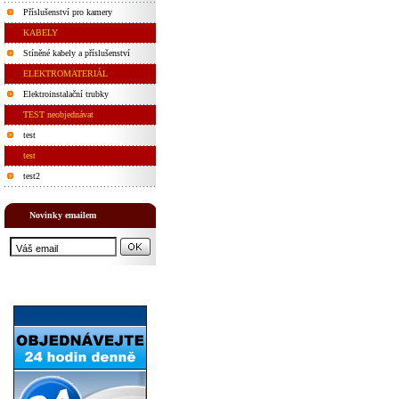
Příslušenství pro kamery
KABELY
Stíněné kabely a příslušenství
ELEKTROMATERIÁL
Elektroinstalační trubky
TEST neobjednávat
test
test
test2
Novinky emailem