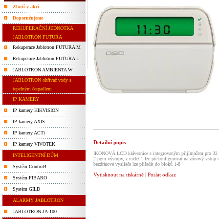
Zboží v akci
Doporučujeme
REKUPERAČNÍ JEDNOTKA
JABLOTRON FUTURA
Rekuperace Jablotron FUTURA M
Rekuperace Jablotron FUTURA L
JABLOTRON AMBIENTA W
JABLOTRON ohřívač vody s
tepelným čerpadlem
IP KAMERY
IP kamery HIKVISION
IP kamery AXIS
IP kamery ACTi
Detailní popis
IP kamery VIVOTEK
IKONOVÁ LCD klávesnice s integrovaným přijímačem pro 32
INTELIGENTNÍ DŮM
2 pgm výstupy, z nichž 1 lze překonfigurovat na zónový vstup
bezdrátové vysílače lze přiřadit do bloků 1-8
Systém Control4
Vytisknout na tiskárně
|
Poslat odkaz
Systém FIBARO
Systém GILD
ALARMY JABLOTRON
JABLOTRON JA-100