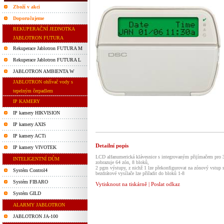
Zboží v akci
Doporučujeme
REKUPERAČNÍ JEDNOTKA
JABLOTRON FUTURA
Rekuperace Jablotron FUTURA M
Rekuperace Jablotron FUTURA L
JABLOTRON AMBIENTA W
JABLOTRON ohřívač vody s
tepelným čerpadlem
IP KAMERY
IP kamery HIKVISION
IP kamery AXIS
IP kamery ACTi
Detailní popis
IP kamery VIVOTEK
LCD alfanumerická klávesnice s integrovaným přijímačem pro
INTELIGENTNÍ DŮM
zobrazuje 64 zón, 8 bloků,
2 pgm výstupy, z nichž 1 lze překonfigurovat na zónový vstup
Systém Control4
bezdrátové vysílače lze přiřadit do bloků 1-8
Systém FIBARO
Vytisknout na tiskárně
|
Poslat odkaz
Systém GILD
ALARMY JABLOTRON
JABLOTRON JA-100