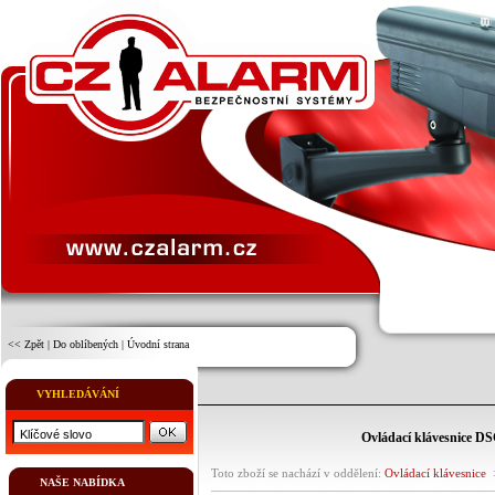
<< Zpět
|
Do oblíbených
|
Úvodní strana
VYHLEDÁVÁNÍ
Ovládací klávesnice D
Toto zboží se nachází v oddělení:
Ovládací klávesnice
NAŠE NABÍDKA