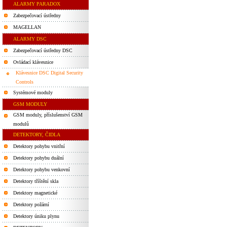
ALARMY PARADOX
Zabezpečovací ústředny
MAGELLAN
ALARMY DSC
Zabezpečovací ústředny DSC
Ovládací klávesnice
Klávesnice DSC Digital Security
Controls
Systémové moduly
GSM MODULY
GSM moduly, příslušenství GSM
modulů
DETEKTORY, ČIDLA
Detektory pohybu vnitřní
Detektory pohybu duální
Detektory pohybu venkovní
Detektory tříštění skla
Detektory magnetické
Detektory požární
Detektory úniku plynu