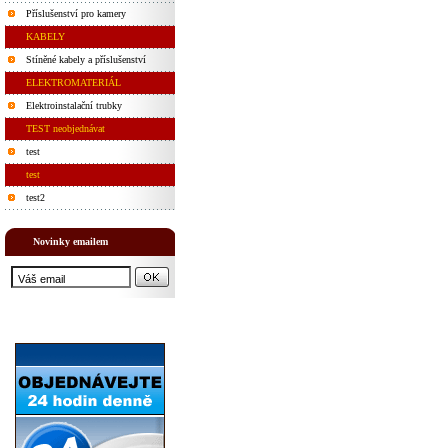
Příslušenství pro kamery
KABELY
Stíněné kabely a příslušenství
ELEKTROMATERIÁL
Elektroinstalační trubky
TEST neobjednávat
test
test
test2
Novinky emailem