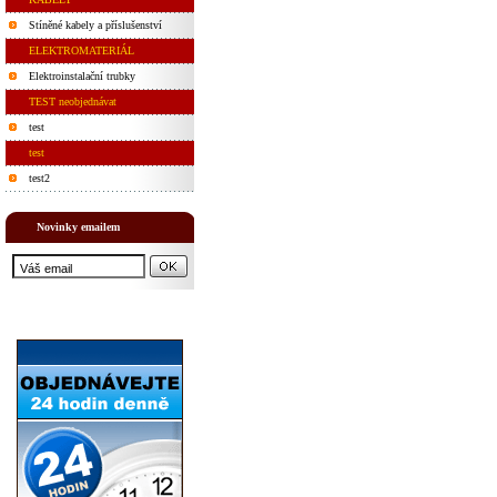
Stíněné kabely a příslušenství
ELEKTROMATERIÁL
Elektroinstalační trubky
TEST neobjednávat
test
test
test2
Novinky emailem