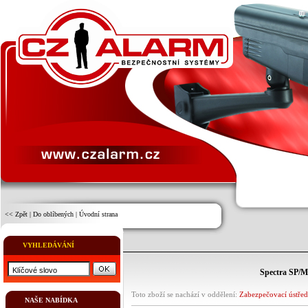
<< Zpět
|
Do oblíbených
|
Úvodní strana
VYHLEDÁVÁNÍ
Spectra SP/M
Toto zboží se nachází v oddělení:
Zabezpečovací ústře
NAŠE NABÍDKA