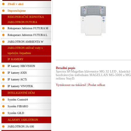
Zboží v akci
Doporučujeme
REKUPERAČNÍ JEDNOTKA
JABLOTRON FUTURA
Rekuperace Jablotron FUTURA M
Rekuperace Jablotron FUTURA L
JABLOTRON AMBIENTA W
JABLOTRON ohřívač vody s
tepelným čerpadlem
IP KAMERY
IP kamery HIKVISION
Detailní popis
Spectra SP/Magellan klávesnice MG 32 LED , klasická 
IP kamery AXIS
bezdrátovým ústřednám MAGELLAN MG-5000 a MG-5050,
režimu StayD.
IP kamery ACTi
Vytisknout na tiskárně
|
Poslat odkaz
IP kamery VIVOTEK
INTELIGENTNÍ DŮM
Systém Control4
Systém FIBARO
Systém GILD
ALARMY JABLOTRON
JABLOTRON JA-100