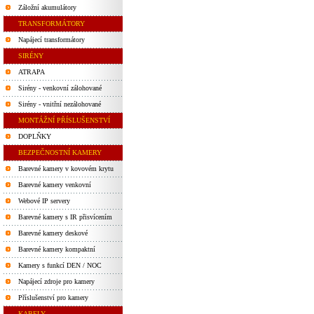
Záložní akumulátory
TRANSFORMÁTORY
Napájecí transformátory
SIRÉNY
ATRAPA
Sirény - venkovní zálohované
Sirény - vnitřní nezálohované
MONTÁŽNÍ PŘÍSLUŠENSTVÍ
DOPLŇKY
BEZPEČNOSTNÍ KAMERY
Barevné kamery v kovovém krytu
Barevné kamery venkovní
Webové IP servery
Barevné kamery s IR přisvícením
Barevné kamery deskové
Barevné kamery kompaktní
Kamery s funkcí DEN / NOC
Napájecí zdroje pro kamery
Příslušenství pro kamery
KABELY