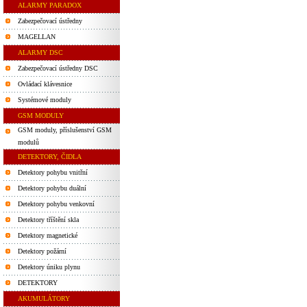
ALARMY PARADOX
Zabezpečovací ústředny
MAGELLAN
ALARMY DSC
Zabezpečovací ústředny DSC
Ovládací klávesnice
Systémové moduly
GSM MODULY
GSM moduly, příslušenství GSM
modulů
DETEKTORY, ČIDLA
Detektory pohybu vnitřní
Detektory pohybu duální
Detektory pohybu venkovní
Detektory tříštění skla
Detektory magnetické
Detektory požární
Detektory úniku plynu
DETEKTORY
AKUMULÁTORY