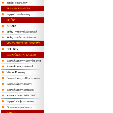
Záložní akumulátory
TRANSFORMÁTORY
Napájecí transformátory
SIRÉNY
ATRAPA
Sirény - venkovní zálohované
Sirény - vnitřní nezálohované
MONTÁŽNÍ PŘÍSLUŠENSTVÍ
DOPLŇKY
BEZPEČNOSTNÍ KAMERY
Barevné kamery v kovovém krytu
Barevné kamery venkovní
Webové IP servery
Barevné kamery s IR přisvícením
Barevné kamery deskové
Barevné kamery kompaktní
Kamery s funkcí DEN / NOC
Napájecí zdroje pro kamery
Příslušenství pro kamery
KABELY