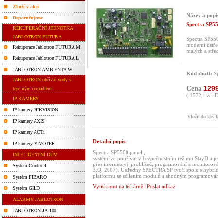
Zboží v akci
Název a popi
Doporučujeme
Spectra SP55
REKUPERAČNÍ JEDNOTKA
JABLOTRON FUTURA
Spectra SP550
moderní ústře
Rekuperace Jablotron FUTURA M
malých a stře
Rekuperace Jablotron FUTURA L
JABLOTRON AMBIENTA W
Kód zboží:
Sp
JABLOTRON ohřívač vody s
1299
Cena
tepelným čerpadlem
( 1572,- vč. 
IP KAMERY
IP kamery HIKVISION
Vložit do koší
IP kamery AXIS
IP kamery ACTi
Detailní popis
IP kamery VIVOTEK
Spectra SP5500 panel ,
INTELIGENTNÍ DŮM
systém lze používat v bezpečnostním režimu StayD a j
přes internetový prohlížeč; programování a monitorová
Systém Control4
3.Q. 2007). Ústředny SPECTRA SP tvoří spolu s hy
platformu se sdílením modulů a shodným programová
Systém FIBARO
Vytisknout na tiskárně
|
Poslat odkaz
Systém GILD
ALARMY JABLOTRON
JABLOTRON JA-100