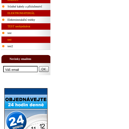
Stíněné kabely a příslušenství
ELEKTROMATERIÁL
Elektroinstalační trubky
TEST neobjednávat
test
test
test2
Novinky emailem