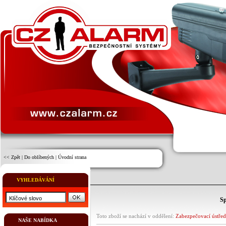
<< Zpět
|
Do oblíbených
|
Úvodní strana
VYHLEDÁVÁNÍ
Sp
Toto zboží se nachází v oddělení:
Zabezpečovací ústře
NAŠE NABÍDKA