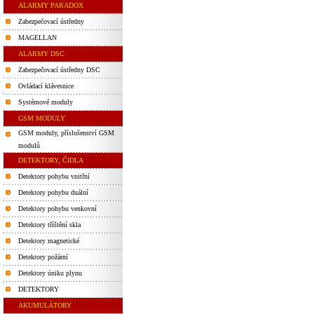
ALARMY PARADOX
Zabezpečovací ústředny
MAGELLAN
ALARMY DSC
Zabezpečovací ústředny DSC
Ovládací klávesnice
Systémové moduly
GSM MODULY
GSM moduly, příslušenství GSM
modulů
DETEKTORY, ČIDLA
Detektory pohybu vnitřní
Detektory pohybu duální
Detektory pohybu venkovní
Detektory tříštění skla
Detektory magnetické
Detektory požární
Detektory úniku plynu
DETEKTORY
AKUMULÁTORY