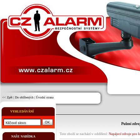
<< Zpět
|
Do oblíbených
|
Úvodní strana
VYHLEDÁVÁNÍ
Pulzní zdro
Toto zboží se nachází v oddělení:
Napájecí zdroje pro 
NAŠE NABÍDKA