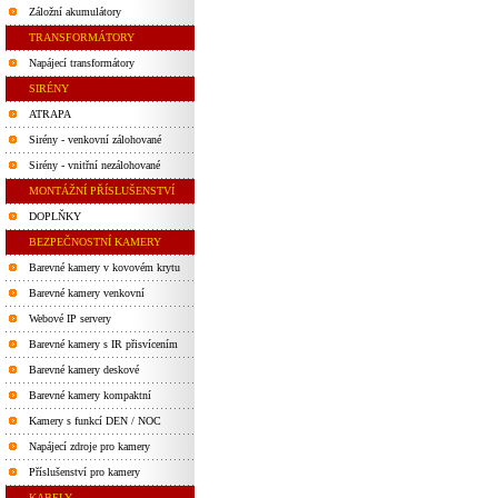
Záložní akumulátory
TRANSFORMÁTORY
Napájecí transformátory
SIRÉNY
ATRAPA
Sirény - venkovní zálohované
Sirény - vnitřní nezálohované
MONTÁŽNÍ PŘÍSLUŠENSTVÍ
DOPLŇKY
BEZPEČNOSTNÍ KAMERY
Barevné kamery v kovovém krytu
Barevné kamery venkovní
Webové IP servery
Barevné kamery s IR přisvícením
Barevné kamery deskové
Barevné kamery kompaktní
Kamery s funkcí DEN / NOC
Napájecí zdroje pro kamery
Příslušenství pro kamery
KABELY