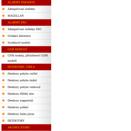
ALARMY PARADOX
Zabezpečovací ústředny
MAGELLAN
ALARMY DSC
Zabezpečovací ústředny DSC
Ovládací klávesnice
Systémové moduly
GSM MODULY
GSM moduly, příslušenství GSM
modulů
DETEKTORY, ČIDLA
Detektory pohybu vnitřní
Detektory pohybu duální
Detektory pohybu venkovní
Detektory tříštění skla
Detektory magnetické
Detektory požární
Detektory úniku plynu
DETEKTORY
AKUMULÁTORY