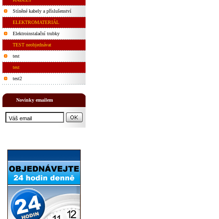
Stíněné kabely a příslušenství
ELEKTROMATERIÁL
Elektroinstalační trubky
TEST neobjednávat
test
test
test2
Novinky emailem