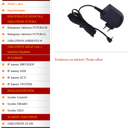
Zboží v akci
Doporučujeme
REKUPERAČNÍ JEDNOTKA
JABLOTRON FUTURA
Rekuperace Jablotron FUTURA M
Rekuperace Jablotron FUTURA L
JABLOTRON AMBIENTA W
JABLOTRON ohřívač vody s
tepelným čerpadlem
IP KAMERY
Vytisknout na tiskárně
|
Poslat odkaz
IP kamery HIKVISION
IP kamery AXIS
IP kamery ACTi
IP kamery VIVOTEK
INTELIGENTNÍ DŮM
Systém Control4
Systém FIBARO
Systém GILD
ALARMY JABLOTRON
JABLOTRON JA-100