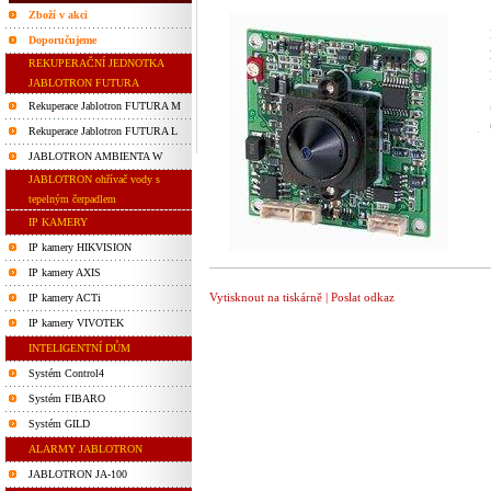
Zboží v akci
Doporučujeme
REKUPERAČNÍ JEDNOTKA
JABLOTRON FUTURA
Rekuperace Jablotron FUTURA M
Rekuperace Jablotron FUTURA L
JABLOTRON AMBIENTA W
JABLOTRON ohřívač vody s
tepelným čerpadlem
IP KAMERY
IP kamery HIKVISION
IP kamery AXIS
Vytisknout na tiskárně
|
Poslat odkaz
IP kamery ACTi
IP kamery VIVOTEK
INTELIGENTNÍ DŮM
Systém Control4
Systém FIBARO
Systém GILD
ALARMY JABLOTRON
JABLOTRON JA-100