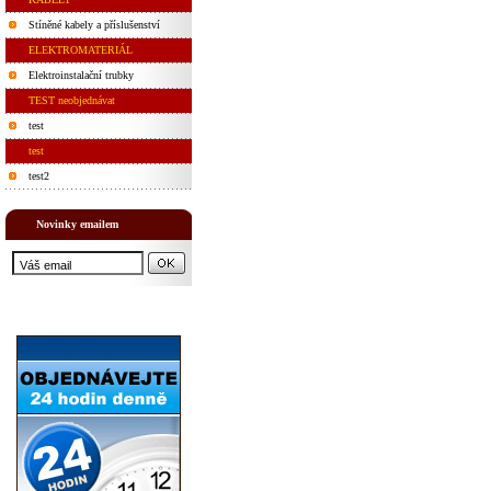
Stíněné kabely a příslušenství
ELEKTROMATERIÁL
Elektroinstalační trubky
TEST neobjednávat
test
test
test2
Novinky emailem