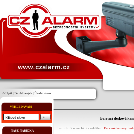
<< Zpět
|
Do oblíbených
|
Úvodní strana
VYHLEDÁVÁNÍ
Barevná desková k
Toto zboží se nachází v oddělení:
Barevné kamery des
NAŠE NABÍDKA