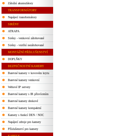
Záložní akumulátory
TRANSFORMÁTORY
Napájecí transformátory
SIRÉNY
ATRAPA
Sirény - venkovní zálohované
Sirény - vnitřní nezálohované
MONTÁŽNÍ PŘÍSLUŠENSTVÍ
DOPLŇKY
BEZPEČNOSTNÍ KAMERY
Barevné kamery v kovovém krytu
Barevné kamery venkovní
Webové IP servery
Barevné kamery s IR přisvícením
Barevné kamery deskové
Barevné kamery kompaktní
Kamery s funkcí DEN / NOC
Napájecí zdroje pro kamery
Příslušenství pro kamery
KABELY