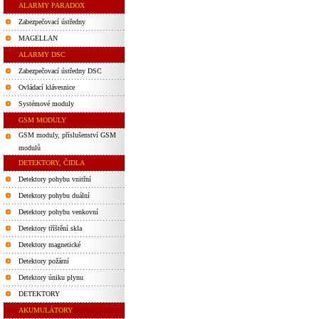
ALARMY PARADOX
Zabezpečovací ústředny
MAGELLAN
ALARMY DSC
Zabezpečovací ústředny DSC
Ovládací klávesnice
Systémové moduly
GSM MODULY
GSM moduly, příslušenství GSM
modulů
DETEKTORY, ČIDLA
Detektory pohybu vnitřní
Detektory pohybu duální
Detektory pohybu venkovní
Detektory tříštění skla
Detektory magnetické
Detektory požární
Detektory úniku plynu
DETEKTORY
AKUMULÁTORY