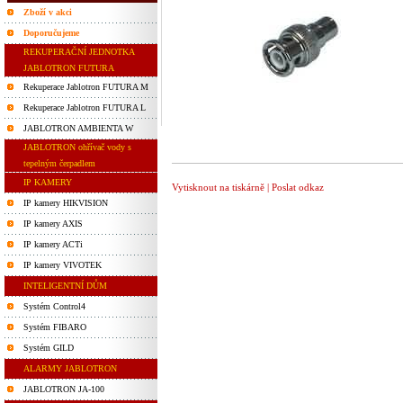
Zboží v akci
Doporučujeme
REKUPERAČNÍ JEDNOTKA
JABLOTRON FUTURA
Rekuperace Jablotron FUTURA M
Rekuperace Jablotron FUTURA L
JABLOTRON AMBIENTA W
JABLOTRON ohřívač vody s
tepelným čerpadlem
IP KAMERY
Vytisknout na tiskárně
|
Poslat odkaz
IP kamery HIKVISION
IP kamery AXIS
IP kamery ACTi
IP kamery VIVOTEK
INTELIGENTNÍ DŮM
Systém Control4
Systém FIBARO
Systém GILD
ALARMY JABLOTRON
JABLOTRON JA-100