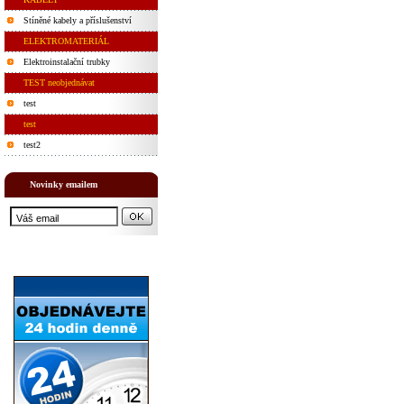
Stíněné kabely a příslušenství
ELEKTROMATERIÁL
Elektroinstalační trubky
TEST neobjednávat
test
test
test2
Novinky emailem