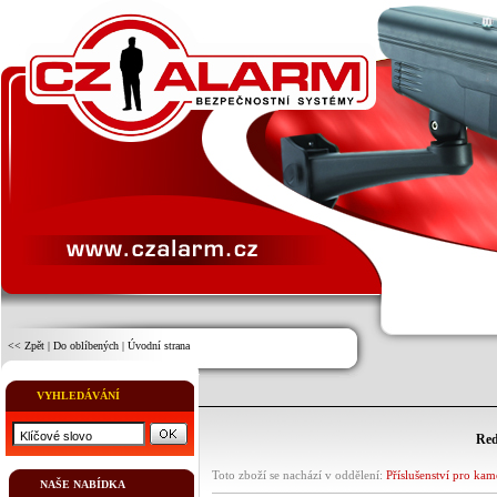
<< Zpět
|
Do oblíbených
|
Úvodní strana
VYHLEDÁVÁNÍ
Re
Toto zboží se nachází v oddělení:
Příslušenství pro kam
NAŠE NABÍDKA