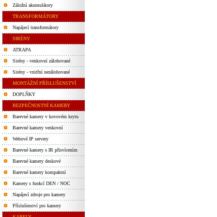
Záložní akumulátory
TRANSFORMÁTORY
Napájecí transformátory
SIRÉNY
ATRAPA
Sirény - venkovní zálohované
Sirény - vnitřní nezálohované
MONTÁŽNÍ PŘÍSLUŠENSTVÍ
DOPLŇKY
BEZPEČNOSTNÍ KAMERY
Barevné kamery v kovovém krytu
Barevné kamery venkovní
Webové IP servery
Barevné kamery s IR přisvícením
Barevné kamery deskové
Barevné kamery kompaktní
Kamery s funkcí DEN / NOC
Napájecí zdroje pro kamery
Příslušenství pro kamery
KABELY