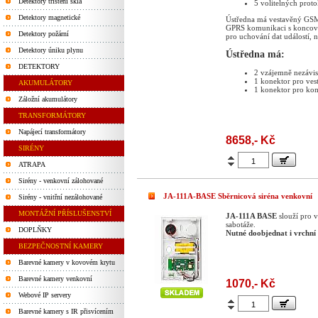
Detektory tříštění skla
5 volitelných prot
Detektory magnetické
Ústředna má vestavěný GS
GPRS komunikaci s koncový
Detektory požární
pro uchování dat událostí, 
Detektory úniku plynu
Ústředna má:
DETEKTORY
2 vzájemně nezávis
1 konektor pro ve
AKUMULÁTORY
1 konektor pro k
Záložní akumulátory
TRANSFORMÁTORY
Napájecí transformátory
8658,- Kč
SIRÉNY
ATRAPA
Sirény - venkovní zálohované
JA-111A-BASE Sběrnicová siréna venkovní
Sirény - vnitřní nezálohované
MONTÁŽNÍ PŘÍSLUŠENSTVÍ
JA-111A BASE
slouží pro 
sabotáže.
DOPLŇKY
Nutné doobjednat i vrchn
BEZPEČNOSTNÍ KAMERY
Barevné kamery v kovovém krytu
Barevné kamery venkovní
1070,- Kč
Webové IP servery
Barevné kamery s IR přisvícením