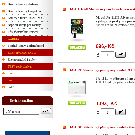
Barevné kamery deskové
JA-111H-AD Sběrnicový modul ovládání sys
Barevné kamery kompaktní
Modul JA-111H-AD se insta
Kamery s funkcí DEN / NOC
výstupy) a poskytuje pro n
Modulem nelze ovládat pro
Napájecí zdroje pro kamery
Příslušenství pro kamery
KABELY
696,- Kč
Stíněné kabely a příslušenství
ELEKTROMATERIÁL
Elektroinstalační trubky
TEST neobjednávat
JA-112E Sběrnicový přístupový modul RFID
test
JA-112E
je
přístupový mod
test
100
. Obsahuje jeden ovlád
test2
Novinky emailem
1093,- Kč
JA-113E Sběrnicový přístupový modul s kláv