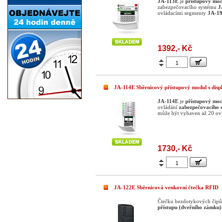
JA-113E
je
přístupový mod
zabezpečovacího systému
J
ovládacími segmenty
JA-1
1392,- Kč
JA-114E Sběrnicový přístupový modul s displ
JA-114E
je
přístupový mod
ovládání
zabezpečovacího 
může být vybaven až 20 ov
1730,- Kč
JA-122E Sběrnicová venkovní čtečka RFID
Čtečku bezdotykových čip
přístupu (dveřního zámku)