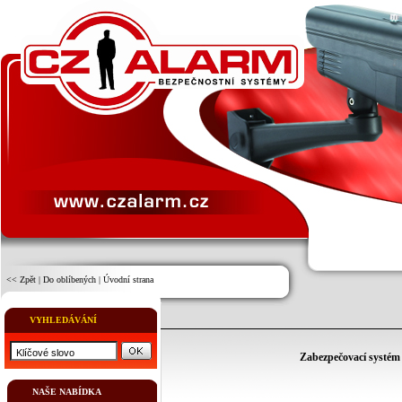
<< Zpět
|
Do oblíbených
|
Úvodní strana
VYHLEDÁVÁNÍ
Zabezpečovací syst
NAŠE NABÍDKA