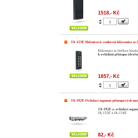
1518,- Kč
JA-123E Sběrnicová venkovní klávesnice se
Klávesnici se čtečkou bezd
k ovládání přístupu (dveř
1657,- Kč
JA-192E Ovládací segment přístupových mo
JA-192E
je
ovládací segme
JA-153E a JA-154E.
82,- Kč