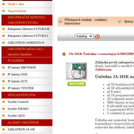
Zboží v akci
Doporučujeme
REKUPERAČNÍ JEDNOTKA
Přístupové moduly - ovládací
Sirény
JABLOTRON FUTURA
klávesnice
Rekuperace Jablotron FUTURA M
Rekuperace Jablotron FUTURA L
Zobrazit jako
JABLOTRON AMBIENTA W
JABLOTRON ohřívač vody s
JA-101K Ústředna s vestavěným GSM/GPR
tepelným čerpadlem
IP KAMERY
Základní prvek zabezpeč
domů, kanceláří a menších 
IP kamery HIKVISION
Jablotronu
.
IP kamery AXIS
Ústředna JA-101K na
IP kamery ACTi
až 50 bezdrátovýc
až 50 uživatelskýc
IP kamery VIVOTEK
až 8 sekcí
INTELIGENTNÍ DŮM
až 16 programovat
20 vzájemně nezávi
Systém Control4
SMS reporty ze sys
8 uživatelů má mož
Systém FIBARO
5 nastavitelné PCO
5 volitelných prot
Systém GILD
Ústředna má vestavěný ko
ALARMY JABLOTRON
komunikaci s koncovými uži
uchování dat událostí, nabí
JABLOTRON JA-100