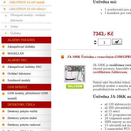
Ústředna má:
JABLOTRON JA-100 bezdrát
JABLOTRON JA-100 sběrnice
1 svorkovnici pro p
1 konektor pro ve
Přístupové moduly - ovládací
klávesnice
Sirény
7343,- Kč
Ústředny
ALARMY PARADOX
Zabezpečovací ústředny
MAGELLAN
JA-106K Ústředna s vestavěným GSM/GPR
ALARMY DSC
JA-106K je
rozšířenou ve
Zabezpečovací ústředny DSC
obytné prostory, kanceláře a
certifikátem Jablotronu
.
Ovládací klávesnice
Systémové moduly
Nabízí také flexibilní řeše
potřebují systém o mnoha s
GSM MODULY
prostřednictvím softwaru F-
GSM moduly, příslušenství GSM
Ústředna JA-106K na
modulů
až 120 sběrnicový
DETEKTORY, ČIDLA
až 300 uživatelský
až 15 sekcí
Detektory pohybu vnitřní
až 32 programovat
Detektory pohybu duální
20 vzájemně nezávi
SMS reporty ze sys
Detektory pohybu venkovní
15 uživatelů má mo
5 nastavitelné PCO