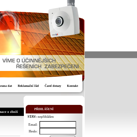
Dnes je sobota 8.8.2026
rana dat
Reklamační řád
Časté dotazy
Kontakt
PŘIHLÁŠENÍ
mace o zboží
STAV:
nepřihlášen
Email:
Heslo: