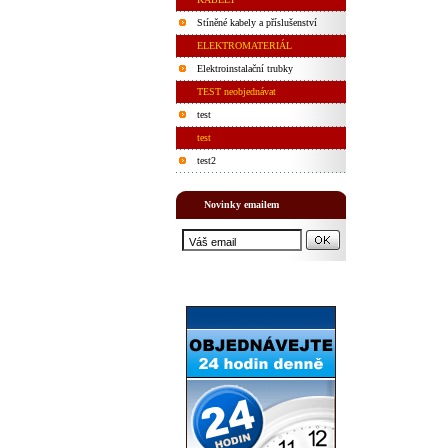
Stíněné kabely a příslušenství
ELEKTROMATERIÁL
Elektroinstalační trubky
TEST neobjednávat
test
test
test2
Novinky emailem