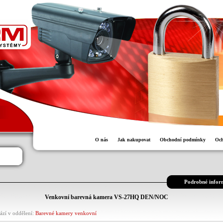
O nás
Jak nakupovat
Obchodní podmínky
Och
Podrobné infor
Venkovní barevná kamera VS-27HQ DEN/NOC
ází v oddělení:
Barevné kamery venkovní