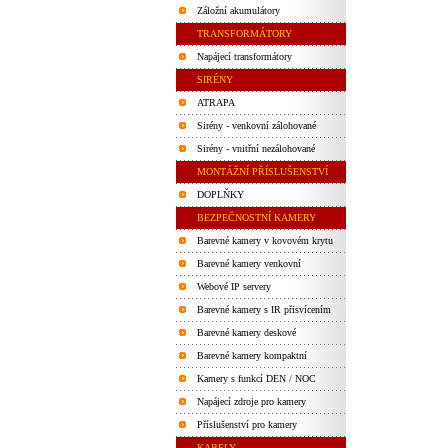
Záložní akumulátory
TRANSFORMÁTORY
Napájecí transformátory
SIRÉNY
ATRAPA
Sirény - venkovní zálohované
Sirény - vnitřní nezálohované
MONTÁŽNÍ PŘÍSLUŠENSTVÍ
DOPLŇKY
BEZPEČNOSTNÍ KAMERY
Barevné kamery v kovovém krytu
Barevné kamery venkovní
Webové IP servery
Barevné kamery s IR přisvícením
Barevné kamery deskové
Barevné kamery kompaktní
Kamery s funkcí DEN / NOC
Napájecí zdroje pro kamery
Příslušenství pro kamery
KABELY