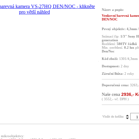
Název a popis:
Venkovní barevná kam
DEN/NOC
Pevný objektiv: 4,3mm /
Snímací čip:
1/3" Sony 
generation
Rozlišení:
580TV řádků
Min. osvětlení.
0.2 lux
př
Den/Noc
Kód zboží:
1301/4,3mm
Dostupnost:
2 dny
Záruční lhůta:
2 roky
Doporučená cena:
3263,
2936,- K
Naše cena
( 3552,- vč. DPH )
Vložit do košíku
s mikroobjektivy: