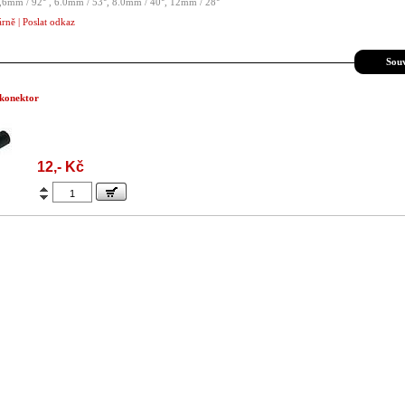
,6mm / 92° , 6.0mm / 53°, 8.0mm / 40°, 12mm / 28°
árně
|
Poslat odkaz
Souv
 konektor
12,- Kč