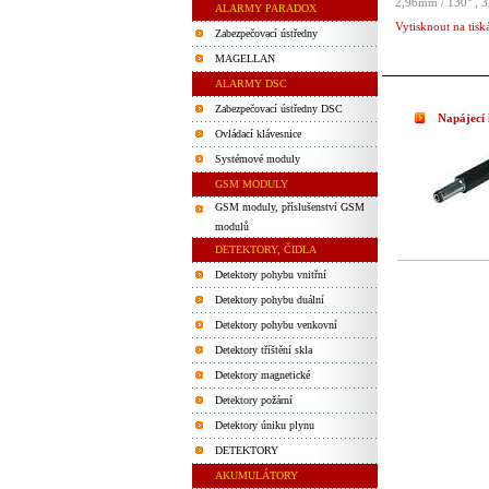
2,96mm / 130° , 3
ALARMY PARADOX
Vytisknout na tisk
Zabezpečovací ústředny
MAGELLAN
ALARMY DSC
Zabezpečovací ústředny DSC
Napájecí
Ovládací klávesnice
Systémové moduly
GSM MODULY
GSM moduly, příslušenství GSM
modulů
DETEKTORY, ČIDLA
Detektory pohybu vnitřní
Detektory pohybu duální
Detektory pohybu venkovní
Detektory tříštění skla
Detektory magnetické
Detektory požární
Detektory úniku plynu
DETEKTORY
AKUMULÁTORY