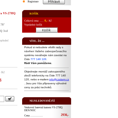
Registrace
era VS-27HQ
KOŠÍK
0,-
Celková cena: .....
Kč
 78°
Vyprázdnit košík
HQ 3rd
epínání
VÍTE, ŽE ...
Pokud si nebudete vědět rady s
návrhen Vašeho zabezpečovacího
systému neváhejte nám zavolat na
číslo
777 140 120
.
Rádi Vám pomůžeme.
Objednejte montáž zakoupeného
- Kč
zboží telefonicky na čísle 777 140
120, nebo e-mailem
info@czalarm.cz
č
. Jsou pro Vás připraveny výhodné
ceny za práci techniků.
NEJSLEDOVANĚJŠÍ
Venkovní barevná kamera VS-27HQ
DEN/NOC
2936,-
Cena ................