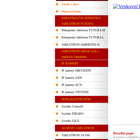
Zboží v akci
Doporučujeme
REKUPERAČNÍ JEDNOTKA
JABLOTRON FUTURA
Rekuperace Jablotron FUTURA M
Rekuperace Jablotron FUTURA L
JABLOTRON AMBIENTA W
JABLOTRON ohřívač vody s
tepelným čerpadlem
IP KAMERY
IP kamery HIKVISION
IP kamery AXIS
IP kamery ACTi
IP kamery VIVOTEK
INTELIGENTNÍ DŮM
Systém Control4
Systém FIBARO
Systém GILD
ALARMY JABLOTRON
Detailní popis
JABLOTRON JA-100
Kamera volitelně 