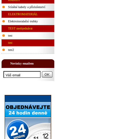
Stíněné kabely a příslušenství
ELEKTROMATERIÁL
Elektroinstalační trubky
TEST neobjednávat
test
test
test2
Novinky emailem