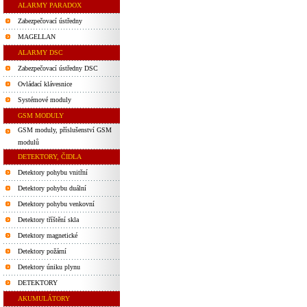
ALARMY PARADOX
Zabezpečovací ústředny
MAGELLAN
ALARMY DSC
Zabezpečovací ústředny DSC
Ovládací klávesnice
Systémové moduly
GSM MODULY
GSM moduly, příslušenství GSM
modulů
DETEKTORY, ČIDLA
Detektory pohybu vnitřní
Detektory pohybu duální
Detektory pohybu venkovní
Detektory tříštění skla
Detektory magnetické
Detektory požární
Detektory úniku plynu
DETEKTORY
AKUMULÁTORY