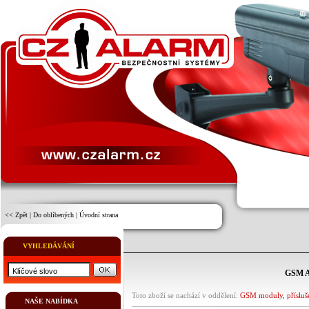
<< Zpět
|
Do oblíbených
|
Úvodní strana
VYHLEDÁVÁNÍ
GSM AN
Toto zboží se nachází v oddělení:
GSM moduly, příslu
NAŠE NABÍDKA