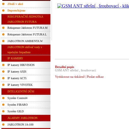
Zboží v akci
Doporučujeme
REKUPERAČNÍ JEDNOTKA
JABLOTRON FUTURA
Rekuperace Jablotron FUTURA M
Rekuperace Jablotron FUTURA L
JABLOTRON AMBIENTA W
JABLOTRON ohřívač vody s
tepelným čerpadlem
IP KAMERY
IP kamery HIKVISION
Detailní popis
GSM ANT střešní , šroubovací.
IP kamery AXIS
Vytisknout na tiskárně
|
Poslat odkaz
IP kamery ACTi
IP kamery VIVOTEK
INTELIGENTNÍ DŮM
Systém Control4
Systém FIBARO
Systém GILD
ALARMY JABLOTRON
JABLOTRON JA-100