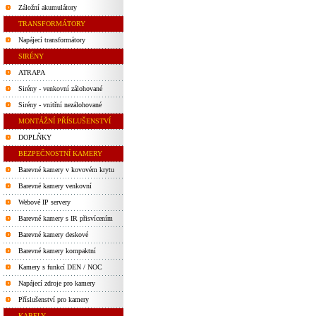
Záložní akumulátory
TRANSFORMÁTORY
Napájecí transformátory
SIRÉNY
ATRAPA
Sirény - venkovní zálohované
Sirény - vnitřní nezálohované
MONTÁŽNÍ PŘÍSLUŠENSTVÍ
DOPLŇKY
BEZPEČNOSTNÍ KAMERY
Barevné kamery v kovovém krytu
Barevné kamery venkovní
Webové IP servery
Barevné kamery s IR přisvícením
Barevné kamery deskové
Barevné kamery kompaktní
Kamery s funkcí DEN / NOC
Napájecí zdroje pro kamery
Příslušenství pro kamery
KABELY