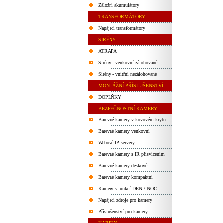
Záložní akumulátory
TRANSFORMÁTORY
Napájecí transformátory
SIRÉNY
ATRAPA
Sirény - venkovní zálohované
Sirény - vnitřní nezálohované
MONTÁŽNÍ PŘÍSLUŠENSTVÍ
DOPLŇKY
BEZPEČNOSTNÍ KAMERY
Barevné kamery v kovovém krytu
Barevné kamery venkovní
Webové IP servery
Barevné kamery s IR přisvícením
Barevné kamery deskové
Barevné kamery kompaktní
Kamery s funkcí DEN / NOC
Napájecí zdroje pro kamery
Příslušenství pro kamery
KABELY