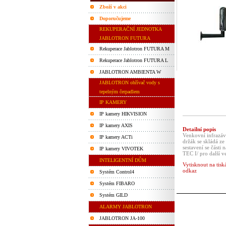
Zboží v akci
Doporučujeme
REKUPERAČNÍ JEDNOTKA
JABLOTRON FUTURA
Rekuperace Jablotron FUTURA M
Rekuperace Jablotron FUTURA L
JABLOTRON AMBIENTA W
JABLOTRON ohřívač vody s
tepelným čerpadlem
IP KAMERY
IP kamery HIKVISION
IP kamery AXIS
Detailní popis
Venkovní infrazá
IP kamery ACTi
držák se skládá ze
sestavení se části
IP kamery VIVOTEK
TEC I/ pro další v
INTELIGENTNÍ DŮM
Vytisknout na tisk
odkaz
Systém Control4
Systém FIBARO
Systém GILD
ALARMY JABLOTRON
JABLOTRON JA-100