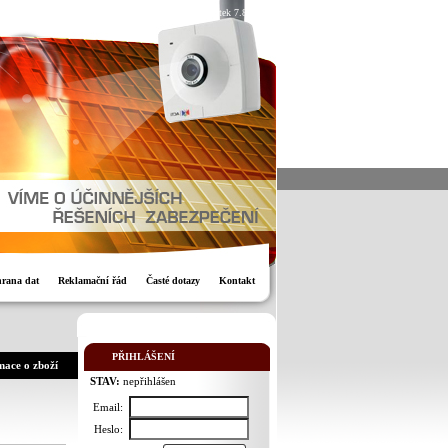
Dnes je pátek 7.8.2026
rana dat
Reklamační řád
Časté dotazy
Kontakt
PŘIHLÁŠENÍ
mace o zboží
STAV:
nepřihlášen
Email:
Heslo: