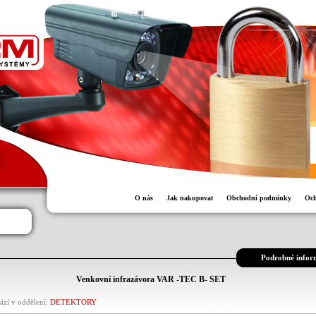
O nás
Jak nakupovat
Obchodní podmínky
Och
Podrobné infor
Venkovní infrazávora VAR -TEC B- SET
ází v oddělení:
DETEKTORY