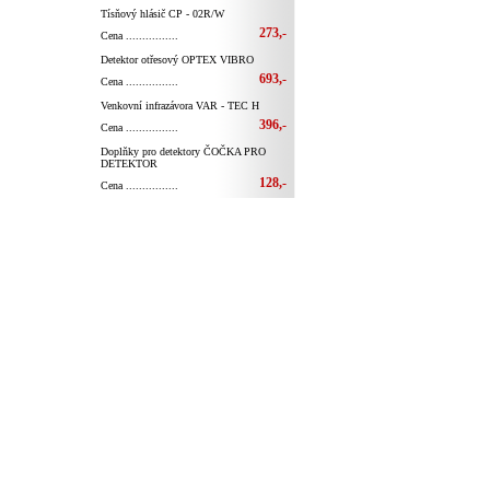
Tísňový hlásič CP - 02R/W
273,-
Cena ................
Detektor otřesový OPTEX VIBRO
693,-
Cena ................
Venkovní infrazávora VAR - TEC H
396,-
Cena ................
Doplňky pro detektory ČOČKA PRO
DETEKTOR
128,-
Cena ................