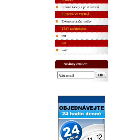
Stíněné kabely a příslušenství
ELEKTROMATERIÁL
Elektroinstalační trubky
TEST neobjednávat
test
test
test2
Novinky emailem