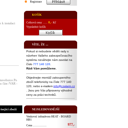
Registrace
KOŠÍK
0,-
Celková cena: .....
Kč
 k instalaci
Vyprázdnit košík
VÍTE, ŽE ...
Pokud si nebudete vědět rady s
návrhen Vašeho zabezpečovacího
systému neváhejte nám zavolat na
číslo
777 140 120
.
Rádi Vám pomůžeme.
Objednejte montáž zakoupeného
stavebnice.Po
zboží telefonicky na čísle 777 140
u část /VAR -
120, nebo e-mailem
info@czalarm.cz
. Jsou pro Vás připraveny výhodné
ceny za práci techniků.
isející zboží
NEJSLEDOVANĚJŠÍ
Venkovní infrazávora HEAT - BOARD
HB1
977,-
Cena ................