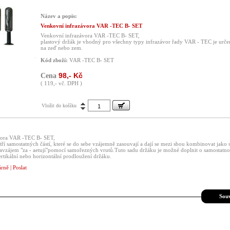
Název a popis:
Venkovní infrazávora VAR -TEC B- SET
Venkovní infrazávora VAR -TEC B- SET,
plastový držák je vhodný pro všechny typy infrazávor řady VAR - TEC je určen
na zeď nebo zem.
Kód zboží:
VAR -TEC B- SET
98,- Kč
Cena
( 119,- vč. DPH )
Vložit do košíku
vora VAR -TEC B- SET,
 tří samostatných částí, které se do sebe vzájemně zasouvají a dají se mezi sbou kombinovat jako 
 navzájem "za - aetují"pomocí samořezných vrutů.Tuto sadu držáku je možné doplnit o samostatno
ertikální nebo horizontální prodloužení držáku.
árně
|
Poslat
Souv