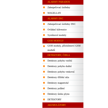
ALARMY PARADOX
Zabezpečovací ústředny
MAGELLAN
ALARMY DSC
Zabezpečovací ústředny DSC
Ovládací klávesnice
Systémové moduly
GSM MODULY
GSM moduly, příslušenství GSM
modulů
DETEKTORY, ČIDLA
Detektory pohybu vnitřní
Detektory pohybu duální
Detektory pohybu venkovní
Detektory tříštění skla
Detektory magnetické
Detektory požární
Detektory úniku plynu
DETEKTORY
AKUMULÁTORY