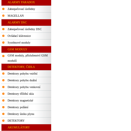
ALARMY PARADOX
Zabezpečovací ústředny
MAGELLAN
ALARMY DSC
Zabezpečovací ústředny DSC
Ovládací klávesnice
Systémové moduly
GSM MODULY
GSM moduly, příslušenství GSM
modulů
DETEKTORY, ČIDLA
Detektory pohybu vnitřní
Detektory pohybu duální
Detektory pohybu venkovní
Detektory tříštění skla
Detektory magnetické
Detektory požární
Detektory úniku plynu
DETEKTORY
AKUMULÁTORY