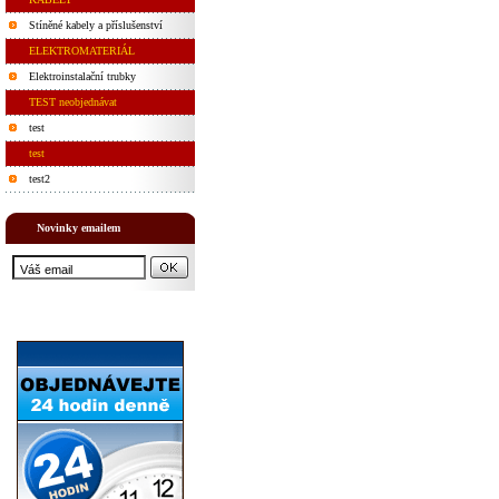
Stíněné kabely a příslušenství
ELEKTROMATERIÁL
Elektroinstalační trubky
TEST neobjednávat
test
test
test2
Novinky emailem