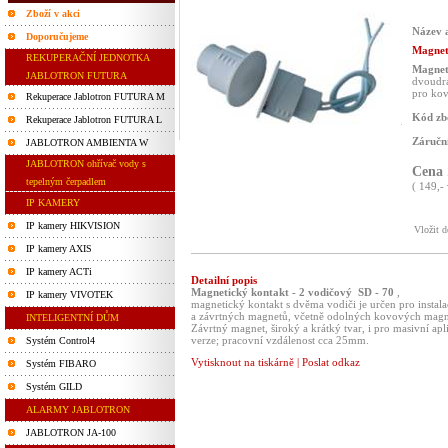
Zboží v akci
Název a
Doporučujeme
Magneti
REKUPERAČNÍ JEDNOTKA
Magnet
JABLOTRON FUTURA
dvoudrá
pro ko
Rekuperace Jablotron FUTURA M
Kód zb
Rekuperace Jablotron FUTURA L
Záruční
JABLOTRON AMBIENTA W
JABLOTRON ohřívač vody s
Cena
tepelným čerpadlem
( 149,-
IP KAMERY
IP kamery HIKVISION
Vložit 
IP kamery AXIS
IP kamery ACTi
Detailní popis
Magnetický kontakt - 2 vodičový SD - 70
,
IP kamery VIVOTEK
magnetický kontakt s dvěma vodiči je určen pro instal
a závrtných magnetů, včetně odolných kovových magn
INTELIGENTNÍ DŮM
Závrtný magnet, široký a krátký tvar, i pro masivní a
verze; pracovní vzdálenost cca 25mm.
Systém Control4
Vytisknout na tiskárně
|
Poslat odkaz
Systém FIBARO
Systém GILD
ALARMY JABLOTRON
JABLOTRON JA-100