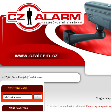
<< Zpět
|
Do oblíbených
|
Úvodní strana
VYHLEDÁVÁNÍ
Magnetický 
Toto zboží se nachází v oddělení:
Detektory magnetick
NAŠE NABÍDKA