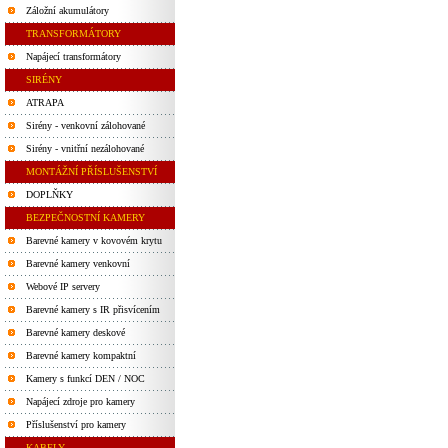
Záložní akumulátory
TRANSFORMÁTORY
Napájecí transformátory
SIRÉNY
ATRAPA
Sirény - venkovní zálohované
Sirény - vnitřní nezálohované
MONTÁŽNÍ PŘÍSLUŠENSTVÍ
DOPLŇKY
BEZPEČNOSTNÍ KAMERY
Barevné kamery v kovovém krytu
Barevné kamery venkovní
Webové IP servery
Barevné kamery s IR přisvícením
Barevné kamery deskové
Barevné kamery kompaktní
Kamery s funkcí DEN / NOC
Napájecí zdroje pro kamery
Příslušenství pro kamery
KABELY