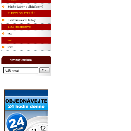
Stíněné kabely a příslušenství
ELEKTROMATERIÁL
Elektroinstalační trubky
TEST neobjednávat
test
test
test2
Novinky emailem