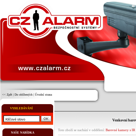
<< Zpět
|
Do oblíbených
|
Úvodní strana
VYHLEDÁVÁNÍ
Venkovní bare
Toto zboží se nachází v oddělení:
Barevné kamery s IR 
NAŠE NABÍDKA