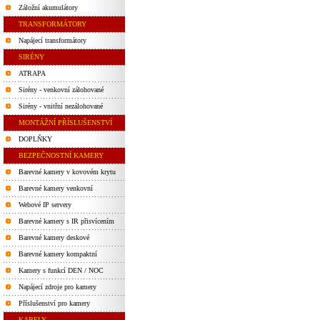
Záložní akumulátory
TRANSFORMÁTORY
Napájecí transformátory
SIRÉNY
ATRAPA
Sirény - venkovní zálohované
Sirény - vnitřní nezálohované
MONTÁŽNÍ PŘÍSLUŠENSTVÍ
DOPLŇKY
BEZPEČNOSTNÍ KAMERY
Barevné kamery v kovovém krytu
Barevné kamery venkovní
Webové IP servery
Barevné kamery s IR přisvícením
Barevné kamery deskové
Barevné kamery kompaktní
Kamery s funkcí DEN / NOC
Napájecí zdroje pro kamery
Příslušenství pro kamery
KABELY