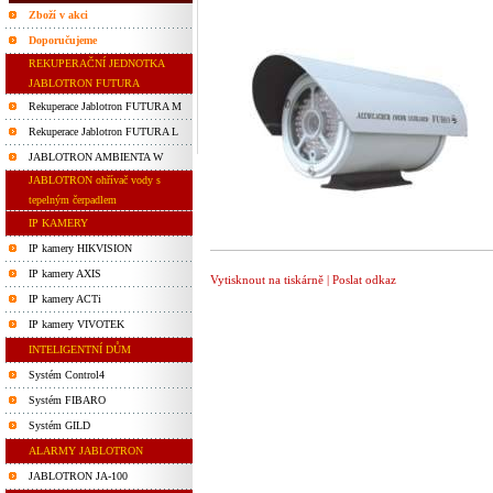
Zboží v akci
Doporučujeme
REKUPERAČNÍ JEDNOTKA
JABLOTRON FUTURA
Rekuperace Jablotron FUTURA M
Rekuperace Jablotron FUTURA L
JABLOTRON AMBIENTA W
JABLOTRON ohřívač vody s
tepelným čerpadlem
IP KAMERY
IP kamery HIKVISION
IP kamery AXIS
Vytisknout na tiskárně
|
Poslat odkaz
IP kamery ACTi
IP kamery VIVOTEK
INTELIGENTNÍ DŮM
Systém Control4
Systém FIBARO
Systém GILD
ALARMY JABLOTRON
JABLOTRON JA-100