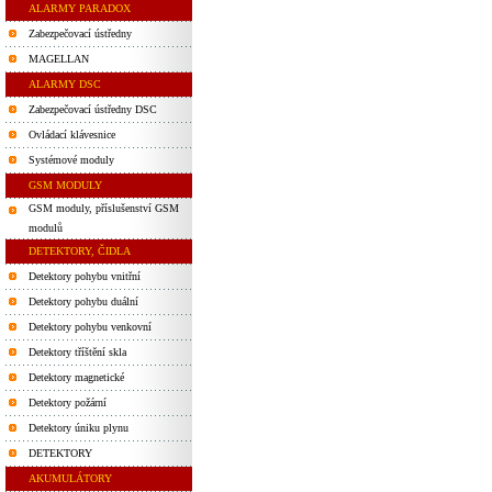
ALARMY PARADOX
Zabezpečovací ústředny
MAGELLAN
ALARMY DSC
Zabezpečovací ústředny DSC
Ovládací klávesnice
Systémové moduly
GSM MODULY
GSM moduly, příslušenství GSM
modulů
DETEKTORY, ČIDLA
Detektory pohybu vnitřní
Detektory pohybu duální
Detektory pohybu venkovní
Detektory tříštění skla
Detektory magnetické
Detektory požární
Detektory úniku plynu
DETEKTORY
AKUMULÁTORY